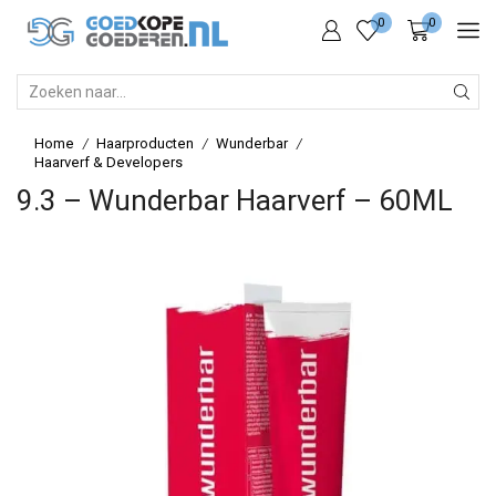
0
0
SEARCH
INPUT
Home
Haarproducten
Wunderbar
/
/
/
Haarverf & Developers
9.3 – Wunderbar Haarverf – 60ML