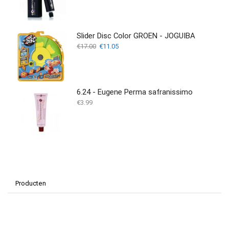
Slider Disc Color GROEN - JOGUIBA
Oorspronkelijke
Huidige
€
17.00
€
11.05
prijs
prijs
was:
is:
€17.00.
€11.05.
6.24 - Eugene Perma safranissimo
€
3.99
Producten