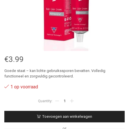
€
3.99
Goede staat – kan lichte gebruikssporen bevatten. Volledig
functioneel en zorgvuldig gecontroleerd.
1 op voorraad
9.3
-
Wunderbar
haarverf
Toevoegen aan winkelwagen
-
60ML
aantal
OF