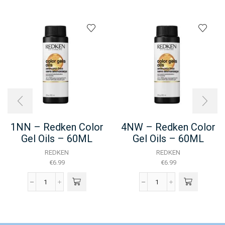
1NN – Redken Color
4NW – Redken Color
Gel Oils – 60ML
Gel Oils – 60ML
REDKEN
REDKEN
€
6.99
€
6.99
1NN
4NW
-
-
Redken
Redken
Color
Color
Gel
Gel