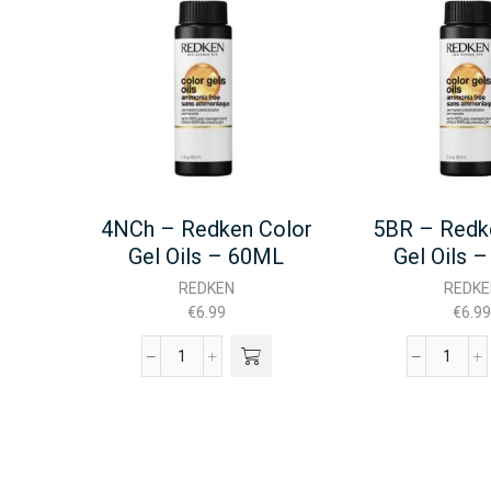
4NCh – Redken Color
5BR – Redk
Gel Oils – 60ML
Gel Oils 
REDKEN
REDKE
€
6.99
€
6.99
4NCh
5BR
-
-
Redken
Redke
Color
Color
Gel
Gel
Oils
Oils