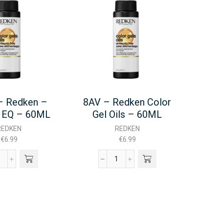
– Redken –
8AV – Redken Color
10P
 EQ – 60ML
Gel Oils – 60ML
G
REDKEN
REDKEN
€
6.99
€
6.99
6NCh
8AV
-
Redken
Redken
Color
Shades
Gel
EQ
Oils