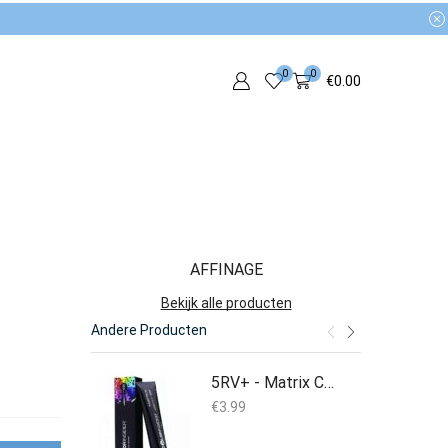
0
0
€
0.00
AFFINAGE
Bekijk alle producten
Andere Producten
5RV+ - Matrix Color Insider 60ML
€
3.99