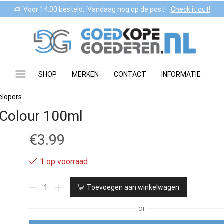
Voor 14:00 besteld.. Vandaag nog op de post!
Check it out!
SHOP
MERKEN
CONTACT
INFORMATIE
elopers
 Colour 100ml
€
3.99
1 op voorraad
8.7
Toevoegen aan winkelwagen
-
ASP
OF
ELIXIR
Permanent