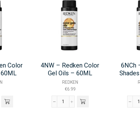
en Color
4NW – Redken Color
6NCh 
– 60ML
Gel Oils – 60ML
Shades
N
REDKEN
€
6.99
4NW
-
-
n
Redken
Color
-
Gel
Oils