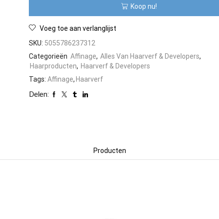
Koop nu!
Colour
100ml
aantal
Voeg toe aan verlanglijst
SKU:
5055786237312
Categorieën
Affinage
,
Alles Van Haarverf & Developers
,
Haarproducten
,
Haarverf & Developers
Tags:
Affinage
,
Haarverf
Delen:
Producten