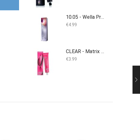
10.05 - Wella Professionals Illumina Color - 60ml - (Duplicate Imported from WooCommerce)
€
4.99
CLEAR - Matrix SoColor Beauty 90 ml
€
3.99