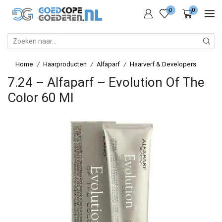
0
0
SEARCH
INPUT
Home
Haarproducten
Alfaparf
Haarverf & Developers
/
/
/
7.24 – Alfaparf – Evolution Of The
Color 60 Ml