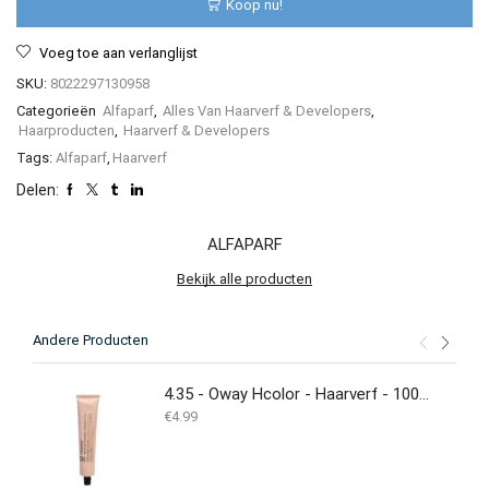
Koop nu!
ml
aantal
Voeg toe aan verlanglijst
SKU:
8022297130958
Categorieën
Alfaparf
,
Alles Van Haarverf & Developers
,
Haarproducten
,
Haarverf & Developers
Tags:
Alfaparf
,
Haarverf
Delen:
ALFAPARF
Bekijk alle producten
Andere Producten
4.35 - Oway Hcolor - Haarverf - 100ML
€
4.99