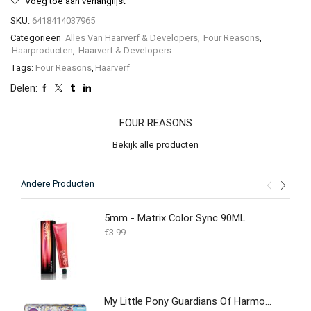
Voeg toe aan verlanglijst
SKU:
6418414037965
Categorieën
Alles Van Haarverf & Developers
,
Four Reasons
,
Haarproducten
,
Haarverf & Developers
Tags:
Four Reasons
,
Haarverf
Delen:
FOUR REASONS
Bekijk alle producten
Andere Producten
5mm - Matrix Color Sync 90ML
€
3.99
My Little Pony Guardians Of Harmony Cheese Sandwich Pony With Party Tank