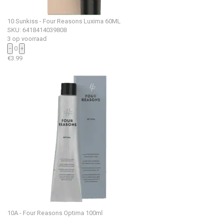
10 Sunkiss - Four Reasons Luxima 60ML
SKU: 6418414039808
3 op voorraad
−
0
+
€
3.99
10A - Four Reasons Optima 100ml