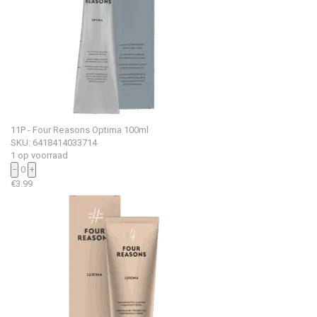
11P - Four Reasons Optima 100ml
SKU: 6418414033714
1 op voorraad
−
0
+
€
3.99