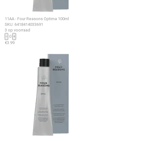
11AA - Four Reasons Optima 100ml
SKU: 6418414033691
3 op voorraad
−
0
+
€
3.99