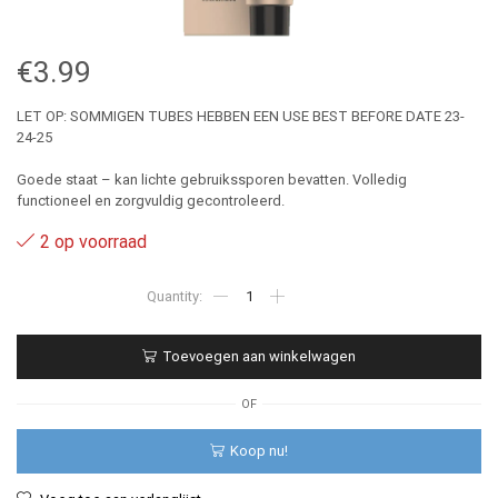
€
3.99
LET OP: SOMMIGEN TUBES HEBBEN EEN USE BEST BEFORE DATE 23-
24-25
Goede staat – kan lichte gebruikssporen bevatten. Volledig
functioneel en zorgvuldig gecontroleerd.
2 op voorraad
66
Redissimo
-
Four
Toevoegen aan winkelwagen
Reasons
Luxima
60ML
OF
aantal
Koop nu!