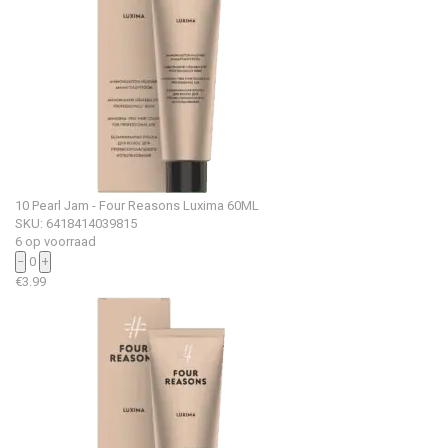
10 Pearl Jam - Four Reasons Luxima 60ML
SKU: 6418414039815
6 op voorraad
−
0
+
€
3.99