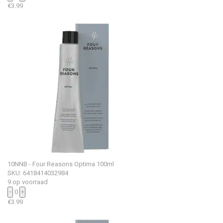
€
3.99
10NNB - Four Reasons Optima 100ml
SKU: 6418414032984
9 op voorraad
−
0
+
€
3.99