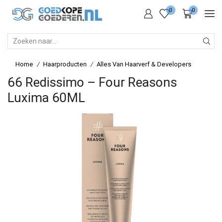
0
0
SEARCH
INPUT
Home
Haarproducten
Alles Van Haarverf & Developers
/
/
66 Redissimo – Four Reasons
Luxima 60ML