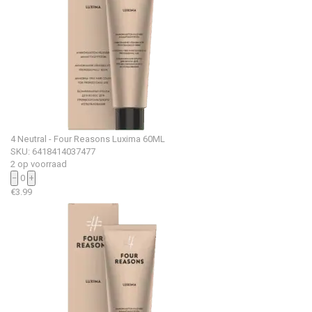
4 Neutral - Four Reasons Luxima 60ML
SKU: 6418414037477
2 op voorraad
−
0
+
€
3.99