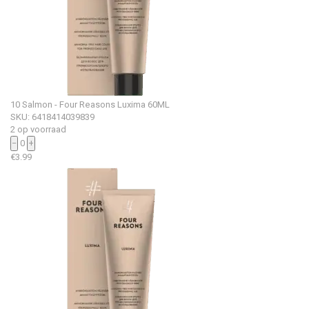
10 Salmon - Four Reasons Luxima 60ML
SKU: 6418414039839
2 op voorraad
−
0
+
€
3.99