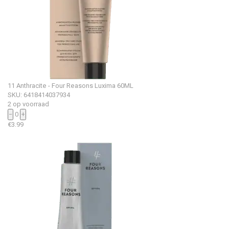
11 Anthracite - Four Reasons Luxima 60ML
SKU: 6418414037934
2 op voorraad
−
0
+
€
3.99