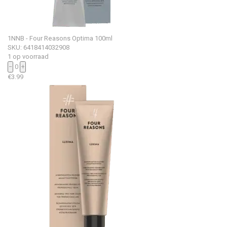
1NNB - Four Reasons Optima 100ml
SKU: 6418414032908
1 op voorraad
−
0
+
€
3.99