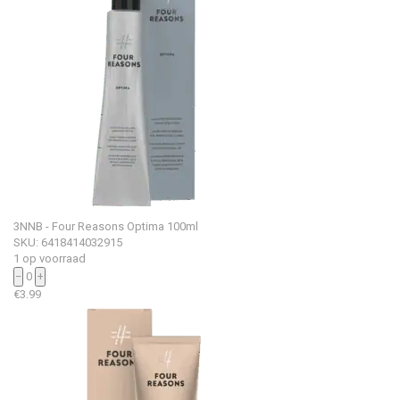
3NNB - Four Reasons Optima 100ml
SKU: 6418414032915
1 op voorraad
−
0
+
€
3.99