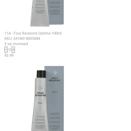
11A - Four Reasons Optima 100ml
SKU: 6418414033684
3 op voorraad
−
0
+
€
3.99