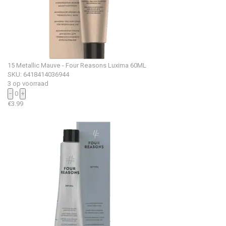
15 Metallic Mauve - Four Reasons Luxima 60ML
SKU: 6418414036944
3 op voorraad
−
0
+
€
3.99