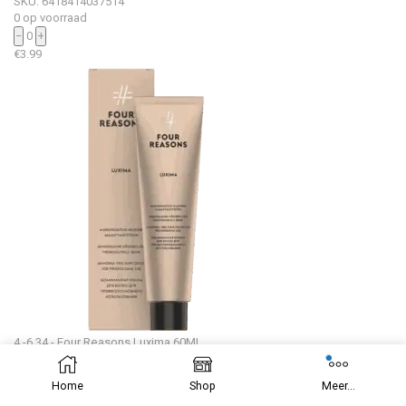
SKU: 6418414037514
0 op voorraad
−
0
+
€
3.99
4.-6.34 - Four Reasons Luxima 60ML
SKU: 6418414037552
5 op voorraad
Home
Shop
Meer...
−
0
+