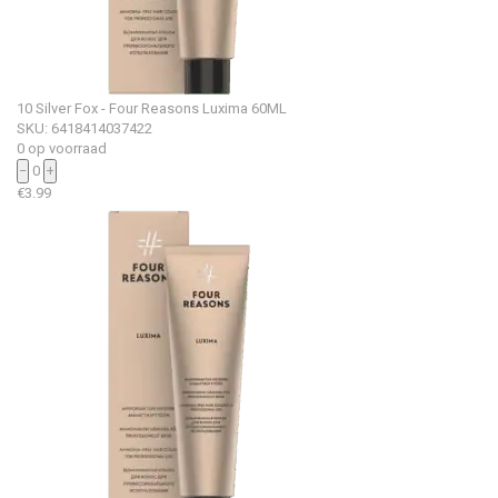
10 Silver Fox - Four Reasons Luxima 60ML
SKU: 6418414037422
0 op voorraad
−
0
+
€
3.99