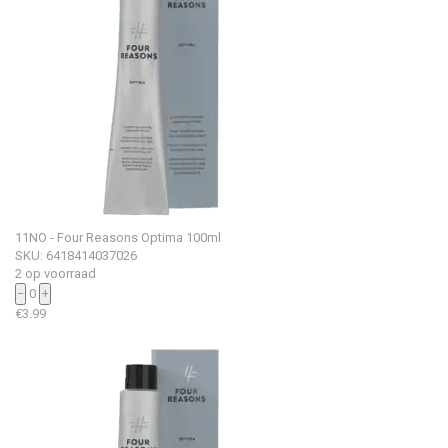
11NO - Four Reasons Optima 100ml
SKU: 6418414037026
2 op voorraad
−
0
+
€
3.99