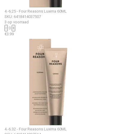
4.-6.25 - Four Reasons Luxima 60ML
SKU: 6418414037507
3 op voorraad
−
0
+
€
3.99
4.-6.32 - Four Reasons Luxima 60ML