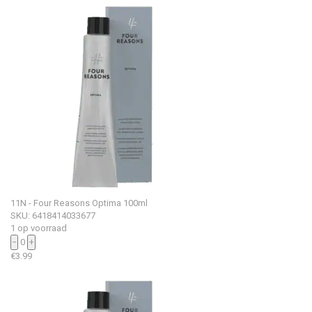
11N - Four Reasons Optima 100ml
SKU: 6418414033677
1 op voorraad
−
0
+
€
3.99