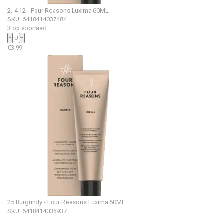
2.-4.12 - Four Reasons Luxima 60ML
SKU: 6418414037484
3 op voorraad
−
0
+
€
3.99
25 Burgundy - Four Reasons Luxima 60ML
SKU: 6418414036937