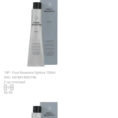
10P - Four Reasons Optima 100ml
SKU: 6418414033196
2 op voorraad
−
0
+
€
3.99