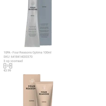
10PA - Four Reasons Optima 100ml
SKU: 6418414033370
3 op voorraad
−
0
+
€
3.99