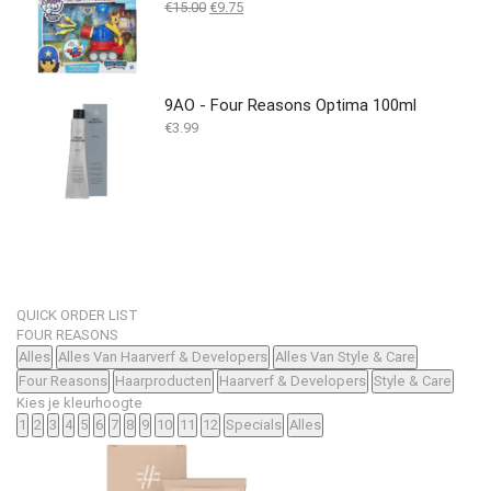
Oorspronkelijke
Huidige
€
15.00
€
9.75
prijs
prijs
was:
is:
€15.00.
€9.75.
9AO - Four Reasons Optima 100ml
€
3.99
QUICK ORDER LIST
FOUR REASONS
Alles
Alles Van Haarverf & Developers
Alles Van Style & Care
Four Reasons
Haarproducten
Haarverf & Developers
Style & Care
Kies je kleurhoogte
1
2
3
4
5
6
7
8
9
10
11
12
Specials
Alles