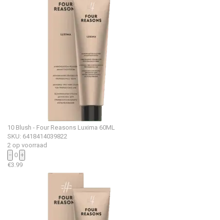
10 Blush - Four Reasons Luxima 60ML
SKU: 6418414039822
2 op voorraad
−
0
+
€
3.99