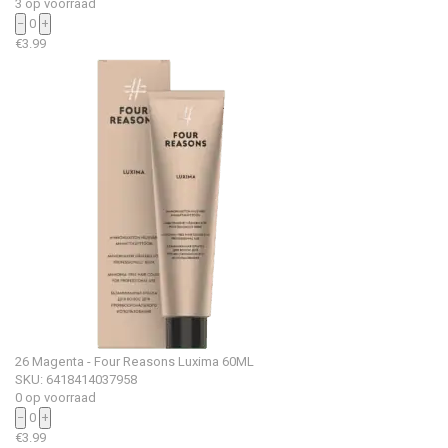
3 op voorraad
−
0
+
€
3.99
26 Magenta - Four Reasons Luxima 60ML
SKU: 6418414037958
0 op voorraad
−
0
+
€
3.99