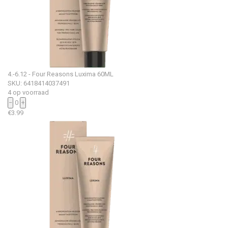
4.-6.12 - Four Reasons Luxima 60ML
SKU: 6418414037491
4 op voorraad
−
0
+
€
3.99