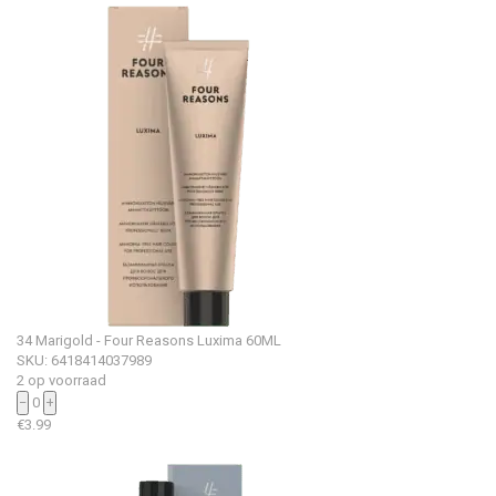
34 Marigold - Four Reasons Luxima 60ML
SKU: 6418414037989
2 op voorraad
−
0
+
€
3.99