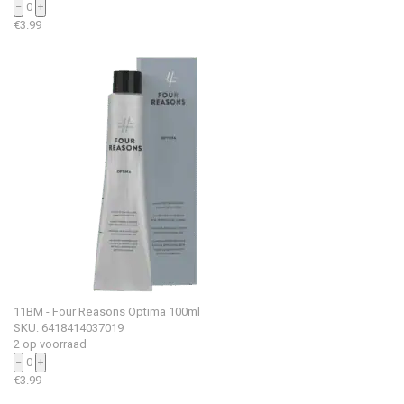
−
0
+
€
3.99
11BM - Four Reasons Optima 100ml
SKU: 6418414037019
2 op voorraad
−
0
+
€
3.99