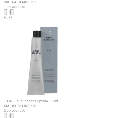
SKU: 6418414033127
1 op voorraad
−
0
+
€
3.99
10GB - Four Reasons Optima 100ml
SKU: 6418414033448
2 op voorraad
−
0
+