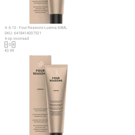
4.-6.13 - Four Reasons Luxima 60ML
SKU: 6418414037521
4 op voorraad
−
0
+
€
3.99