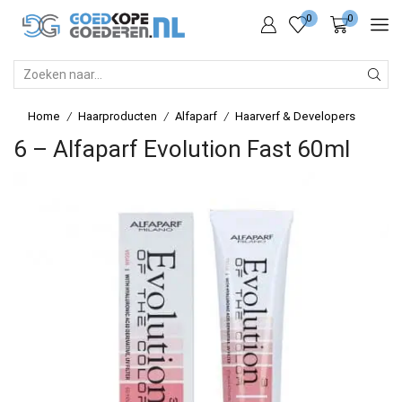
0
0
SEARCH
INPUT
Home
Haarproducten
Alfaparf
Haarverf & Developers
/
/
/
6 – Alfaparf Evolution Fast 60ml