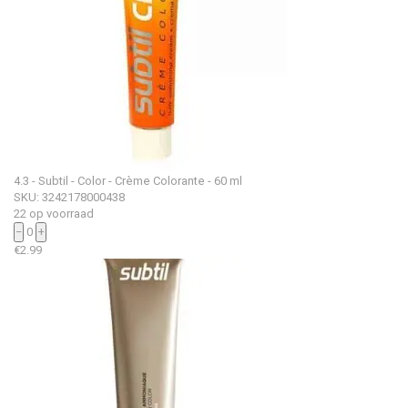
4.3 - Subtil - Color - Crème Colorante - 60 ml
SKU: 3242178000438
22 op voorraad
−
0
+
€
2.99