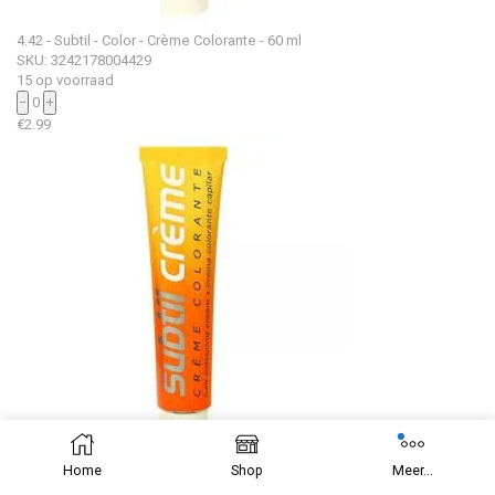
4.42 - Subtil - Color - Crème Colorante - 60 ml
SKU: 3242178004429
15 op voorraad
−
0
+
€
2.99
Home
Shop
Meer...
4.43 - Subtil - Color - Crème Colorante - 60 ml