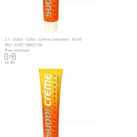
2.1 - Subtil - Color - Crème Colorante - 60 ml
SKU: 3242178002104
9 op voorraad
−
0
+
€
2.99