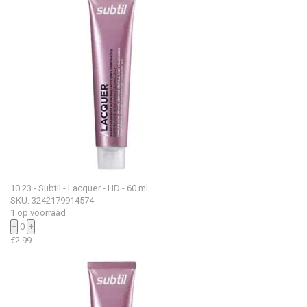
10.23 - Subtil - Lacquer - HD - 60 ml
SKU: 3242179914574
1 op voorraad
−
0
+
€
2.99