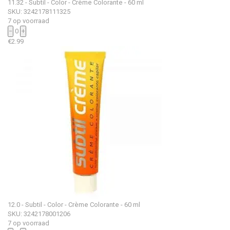
11.32 - Subtil - Color - Crème Colorante - 60 ml
SKU: 3242178111325
7 op voorraad
−
0
+
€
2.99
12.0 - Subtil - Color - Crème Colorante - 60 ml
SKU: 3242178001206
7 op voorraad