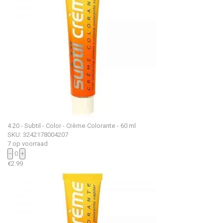
4.20 - Subtil - Color - Crème Colorante - 60 ml
SKU: 3242178004207
7 op voorraad
−
0
+
€
2.99