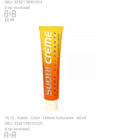
SKU: 3242178001015
3 op voorraad
−
0
+
€
2.99
10.12 - Subtil - Color - Crème Colorante - 60 ml
SKU: 3242178110120
4 op voorraad
−
0
+