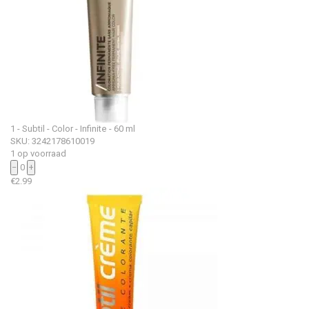
1 - Subtil - Color - Infinite - 60 ml
SKU: 3242178610019
1 op voorraad
−
0
+
€
2.99