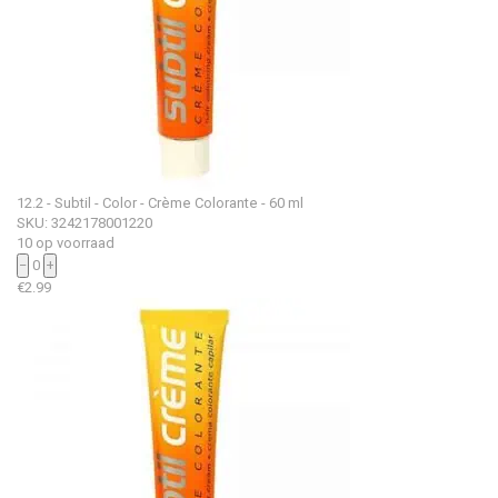
12.2 - Subtil - Color - Crème Colorante - 60 ml
SKU: 3242178001220
10 op voorraad
−
0
+
€
2.99