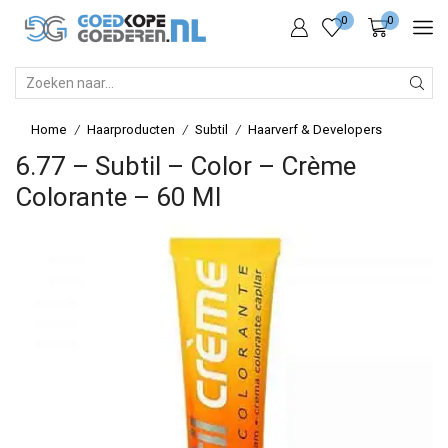
0
0
SEARCH
INPUT
Home
Haarproducten
Subtil
Haarverf & Developers
/
/
/
6.77 – Subtil – Color – Crème
Colorante – 60 Ml