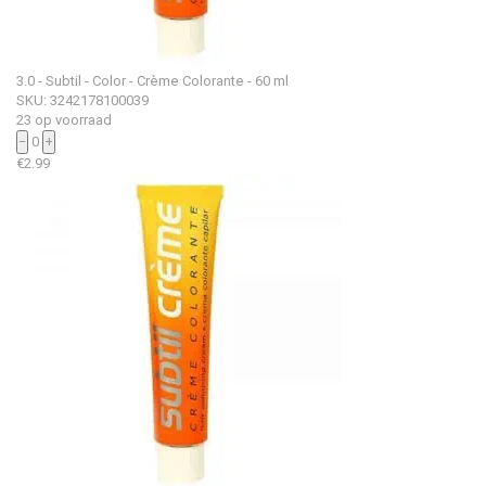
3.0 - Subtil - Color - Crème Colorante - 60 ml
SKU: 3242178100039
23 op voorraad
−
0
+
€
2.99