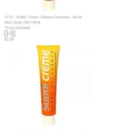
11.31 - Subtil - Color - Crème Colorante - 60 ml
SKU: 3242178111318
15 op voorraad
−
0
+
€
2.99