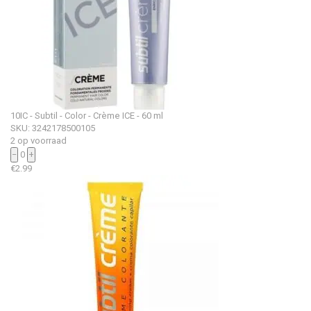
10IC - Subtil - Color - Crème ICE - 60 ml
SKU: 3242178500105
2 op voorraad
−
0
+
€
2.99