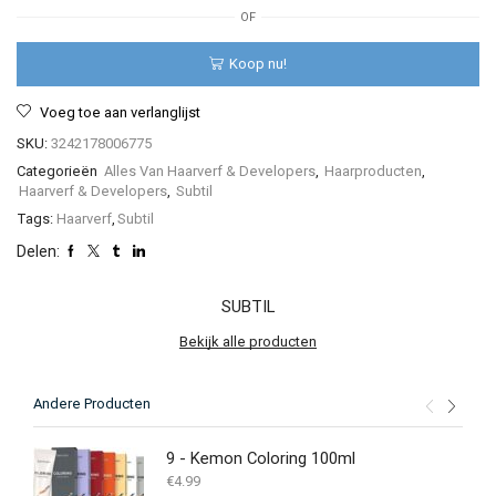
Crème
OF
Colorante
-
Koop nu!
60
ml
Voeg toe aan verlanglijst
aantal
SKU:
3242178006775
Categorieën
Alles Van Haarverf & Developers
,
Haarproducten
,
Haarverf & Developers
,
Subtil
Tags:
Haarverf
,
Subtil
Delen:
SUBTIL
Bekijk alle producten
Andere Producten
9 - Kemon Coloring 100ml
€
4.99