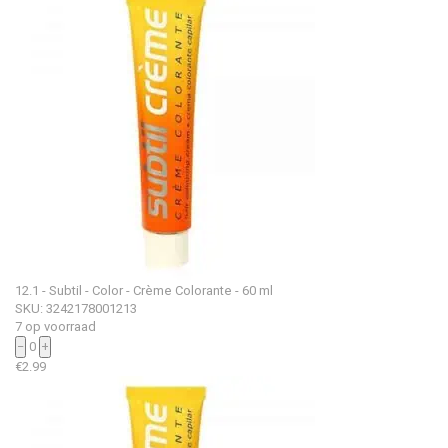
12.1 - Subtil - Color - Crème Colorante - 60 ml
SKU: 3242178001213
7 op voorraad
−
0
+
€
2.99