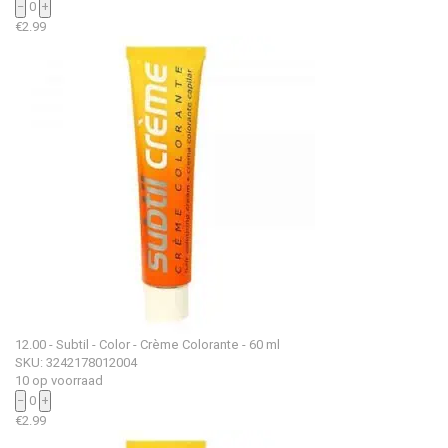
−
0
+
€
2.99
12.00 - Subtil - Color - Crème Colorante - 60 ml
SKU: 3242178012004
10 op voorraad
−
0
+
€
2.99