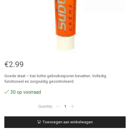
€
2.99
Goede staat – kan lichte gebruikssporen bevatten. Volledig
functioneel en zorgvuldig gecontroleerd.
30 op voorraad
6.77
-
Subtil
-
Toevoegen aan winkelwagen
Color
-