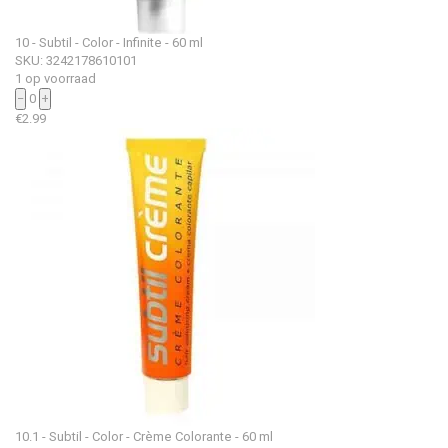
10 - Subtil - Color - Infinite - 60 ml
SKU: 3242178610101
1 op voorraad
−
0
+
€
2.99
10.1 - Subtil - Color - Crème Colorante - 60 ml