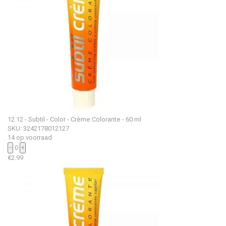
12.12 - Subtil - Color - Crème Colorante - 60 ml
SKU: 3242178012127
14 op voorraad
−
0
+
€
2.99