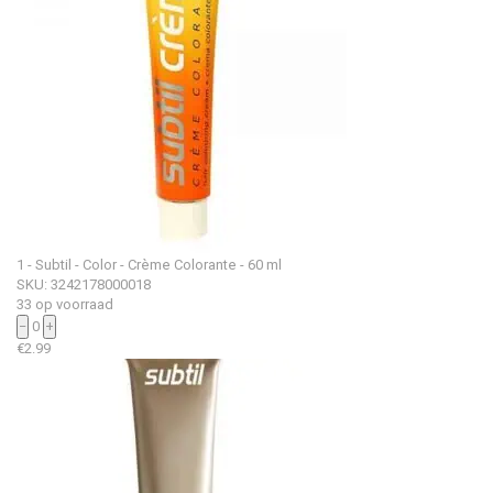
1 - Subtil - Color - Crème Colorante - 60 ml
SKU: 3242178000018
33 op voorraad
−
0
+
€
2.99