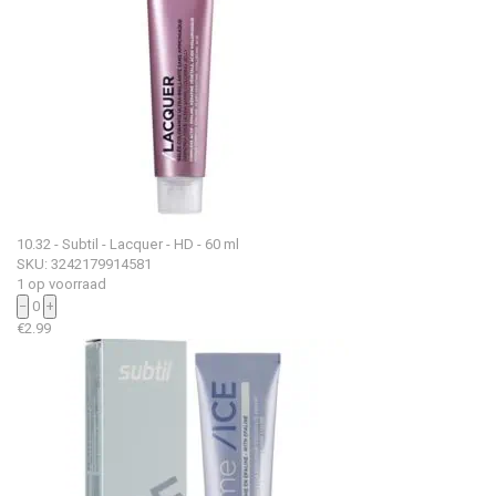
10.32 - Subtil - Lacquer - HD - 60 ml
SKU: 3242179914581
1 op voorraad
−
0
+
€
2.99