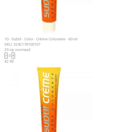
10 - Subtil - Color - Crème Colorante - 60 ml
SKU: 3242178100107
29 op voorraad
−
0
+
€
2.99