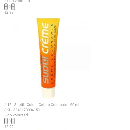
21 op voorraad
−
0
+
€
2.99
4.15 - Subtil - Color - Crème Colorante - 60 ml
SKU: 3242178004153
5 op voorraad
−
0
+
€
2.99