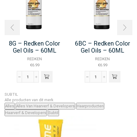
8G – Redken Color
6BC – Redken Color
Gel Oils – 60ML
Gel Oils – 60ML
REDKEN
REDKEN
€
6.99
€
6.99
8G
6BC
-
–
Redken
Redken
SUBTIL
Color
Color
Alle producten van dit merk
Gel
Gel
Alles
Alles Van Haarverf & Developers
Haarproducten
Oils
Oils
Haarverf & Developers
Subtil
-
–
60ML
60ML
aantal
aantal