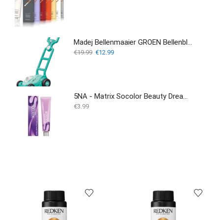
Madej Bellenmaaier GROEN Bellenblaas Grasmaaier
Oorspronkelijke
Huidige
€
19.99
€
12.99
prijs
prijs
was:
is:
€19.99.
€12.99.
5NA - Matrix Socolor Beauty Dream Age 90ML
€
3.99