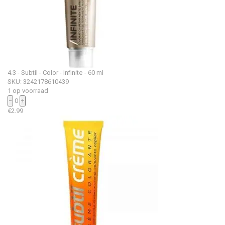
4.3 - Subtil - Color - Infinite - 60 ml
SKU: 3242178610439
1 op voorraad
−
0
+
€
2.99