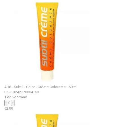
4.16 - Subtil - Color - Crème Colorante - 60 ml
SKU: 3242178004160
1 op voorraad
−
0
+
€
2.99