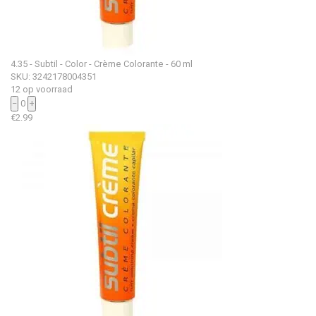
4.35 - Subtil - Color - Crème Colorante - 60 ml
SKU: 3242178004351
12 op voorraad
−
0
+
€
2.99