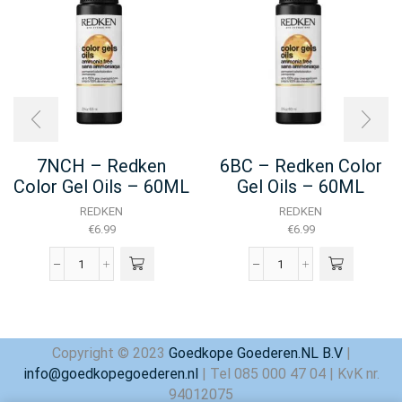
7NCH – Redken
6BC – Redken Color
Color Gel Oils – 60ML
Gel Oils – 60ML
REDKEN
REDKEN
€
6.99
€
6.99
7NCH
6BC
-
–
Redken
Redken
Color
Color
Gel
Gel
Copyright © 2023
Goedkope Goederen.NL B.V
|
Oils
Oils
info@goedkopegoederen.nl
| Tel 085 000 47 04 | KvK nr.
-
–
60ML
60ML
94012075