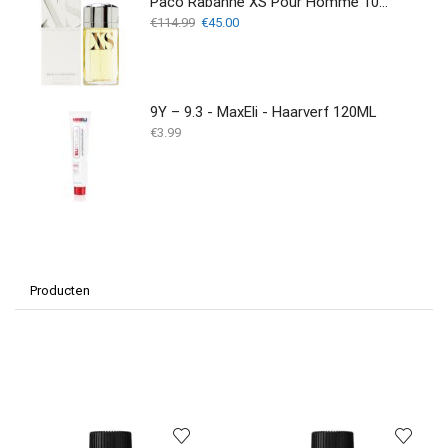
Paco Rabanne XS Pour Homme 100 ml
Oorspronkelijke
Huidige
€
114.99
€
45.00
prijs
prijs
was:
is:
€114.99.
€45.00.
9Y – 9.3 - MaxEli - Haarverf 120ML
€
3.99
Producten