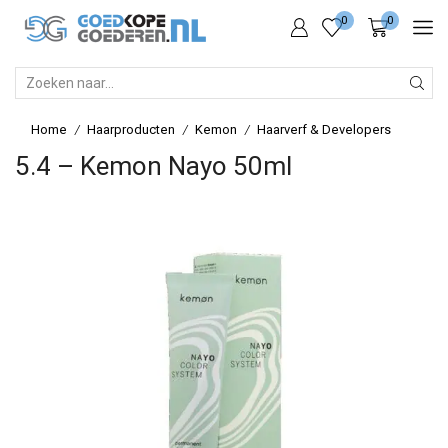
0
0
SEARCH
INPUT
Home
Haarproducten
Kemon
Haarverf & Developers
/
/
/
5.4 – Kemon Nayo 50ml