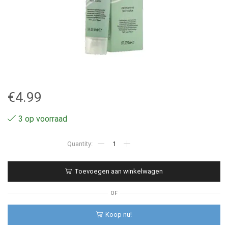
€
4.99
3 op voorraad
5.4
-
Kemon
Nayo
Toevoegen aan winkelwagen
50ml
aantal
OF
Koop nu!