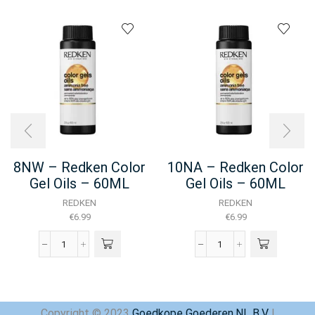
8NW – Redken Color
10NA – Redken Color
Gel Oils – 60ML
Gel Oils – 60ML
REDKEN
REDKEN
€
6.99
€
6.99
8NW
10NA
-
-
Redken
Redken
Color
Color
Gel
Gel
Copyright © 2023
Goedkope Goederen.NL B.V
|