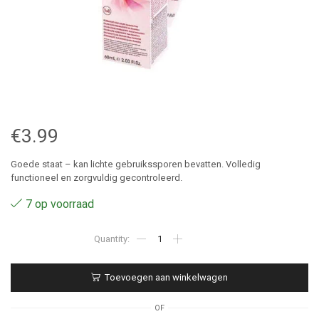
€
3.99
Goede staat – kan lichte gebruikssporen bevatten. Volledig
functioneel en zorgvuldig gecontroleerd.
7 op voorraad
4.53
-
Eugene
Perma
Toevoegen aan winkelwagen
YZAE
60ml
aantal
OF