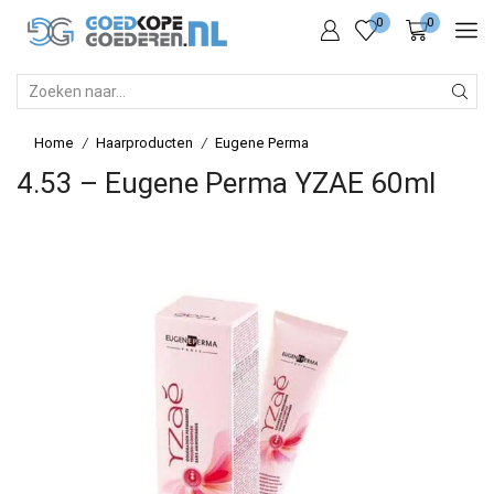
0
0
SEARCH
INPUT
Home
Haarproducten
Eugene Perma
/
/
4.53 – Eugene Perma YZAE 60ml