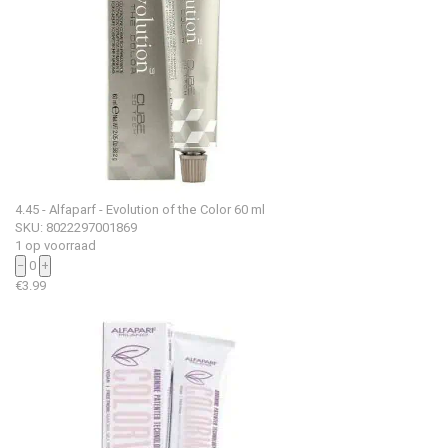
4.45 - Alfaparf - Evolution of the Color 60 ml
SKU: 8022297001869
1 op voorraad
−
0
+
€
3.99