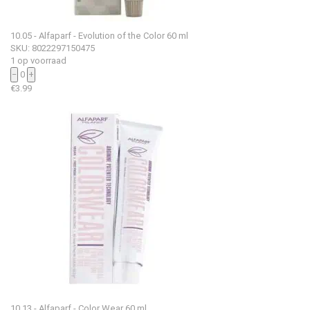
10.05 - Alfaparf - Evolution of the Color 60 ml
SKU: 8022297150475
1 op voorraad
−
0
+
€
3.99
10.13 - Alfaparf - Color Wear 60 ml