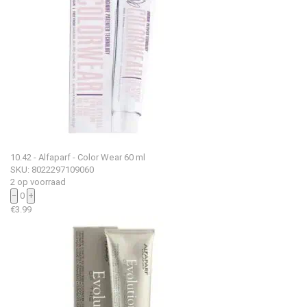
10.42 - Alfaparf - Color Wear 60 ml
SKU: 8022297109060
2 op voorraad
−
0
+
€
3.99