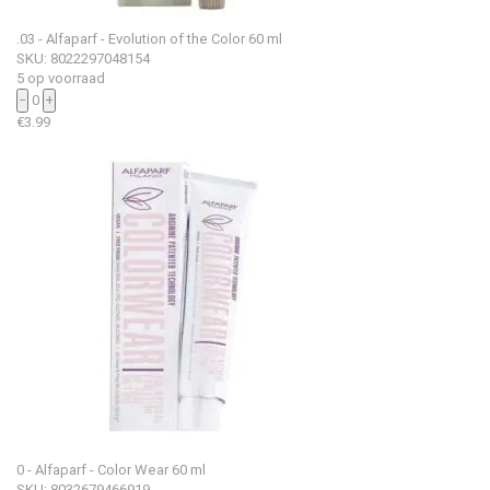
.03 - Alfaparf - Evolution of the Color 60 ml
SKU: 8022297048154
5 op voorraad
−
0
+
€
3.99
0 - Alfaparf - Color Wear 60 ml
SKU: 8032679466919