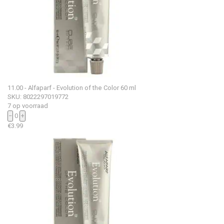
11.00 - Alfaparf - Evolution of the Color 60 ml
SKU: 8022297019772
7 op voorraad
−
0
+
€
3.99