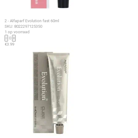
2 - Alfaparf Evolution fast 60ml
SKU: 8022297125350
1 op voorraad
−
0
+
€
3.99