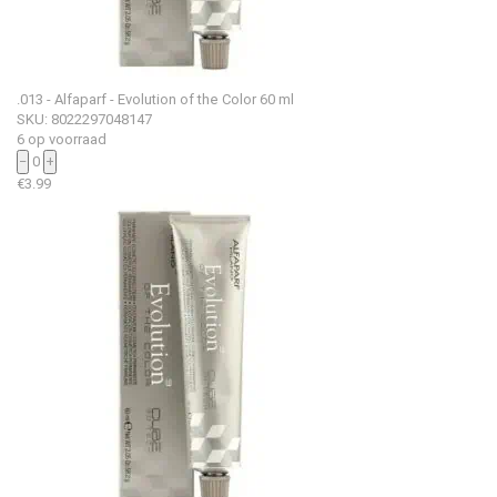
.013 - Alfaparf - Evolution of the Color 60 ml
SKU: 8022297048147
6 op voorraad
−
0
+
€
3.99