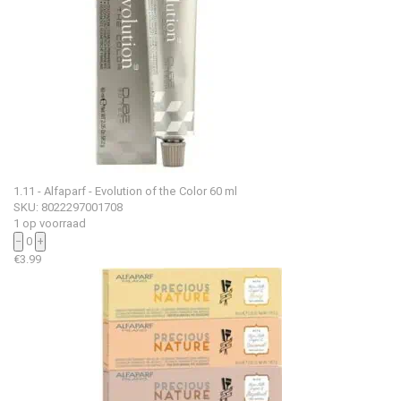
1.11 - Alfaparf - Evolution of the Color 60 ml
SKU: 8022297001708
1 op voorraad
−
0
+
€
3.99