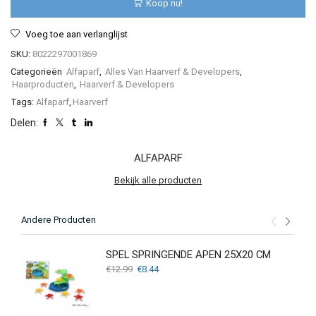
Koop nu!
ml
aantal
Voeg toe aan verlanglijst
SKU:
8022297001869
Categorieën
Alfaparf
,
Alles Van Haarverf & Developers
,
Haarproducten
,
Haarverf & Developers
Tags:
Alfaparf
,
Haarverf
Delen:
ALFAPARF
Bekijk alle producten
Andere Producten
SPEL SPRINGENDE APEN 25X20 CM
Oorspronkelijke
Huidige
€
12.99
€
8.44
prijs
prijs
was:
is:
€12.99.
€8.44.