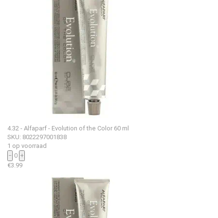
4.32 - Alfaparf - Evolution of the Color 60 ml
SKU: 8022297001838
1 op voorraad
−
0
+
€
3.99