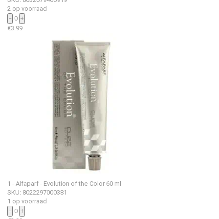
2 op voorraad
−
0
+
€
3.99
1 - Alfaparf - Evolution of the Color 60 ml
SKU: 8022297000381
1 op voorraad
−
0
+