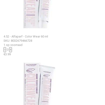
4.52 - Alfaparf - Color Wear 60 ml
SKU: 8032679466728
1 op voorraad
−
0
+
€
3.99