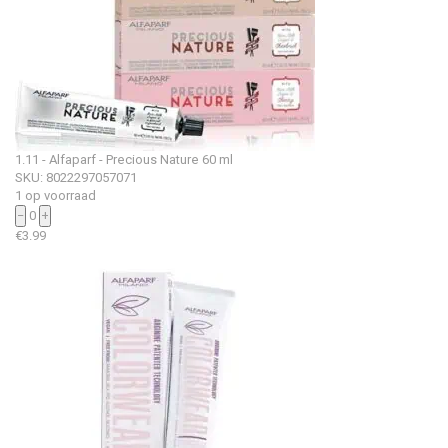
1.11 - Alfaparf - Precious Nature 60 ml
SKU: 8022297057071
1 op voorraad
−
0
+
€
3.99