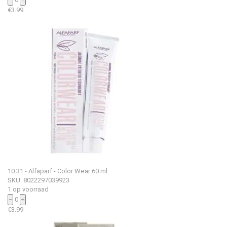
€
3.99
10.31 - Alfaparf - Color Wear 60 ml
SKU: 8022297039923
1 op voorraad
−
0
+
€
3.99