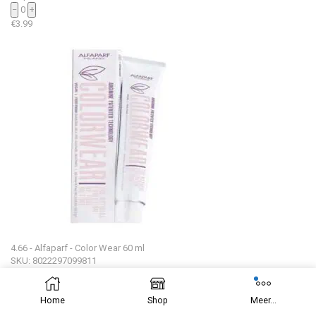
−
0
+
€
3.99
4.66 - Alfaparf - Color Wear 60 ml
SKU: 8022297099811
1 op voorraad
−
0
+
Home
Shop
Meer...
€
3.99