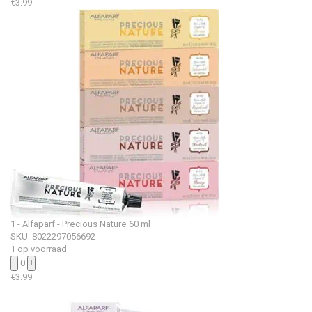
€
3.99
1 - Alfaparf - Precious Nature 60 ml
SKU: 8022297056692
1 op voorraad
−
0
+
€
3.99