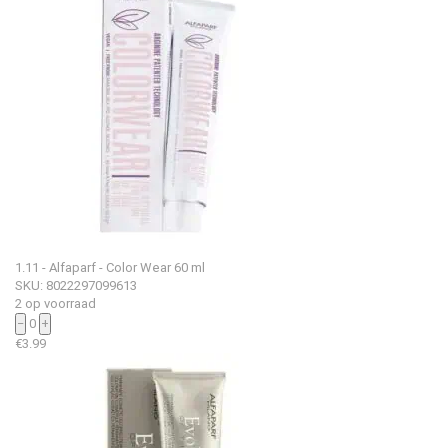
1.11 - Alfaparf - Color Wear 60 ml
SKU: 8022297099613
2 op voorraad
−
0
+
€
3.99