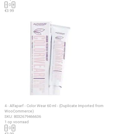
−
0
+
€
3.99
4 - Alfaparf - Color Wear 60 ml - (Duplicate Imported from
WooCommerce)
SKU: 8032679466636
1 op voorraad
−
0
+
€
3.99