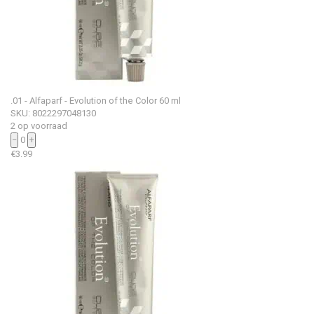
.01 - Alfaparf - Evolution of the Color 60 ml
SKU: 8022297048130
2 op voorraad
−
0
+
€
3.99