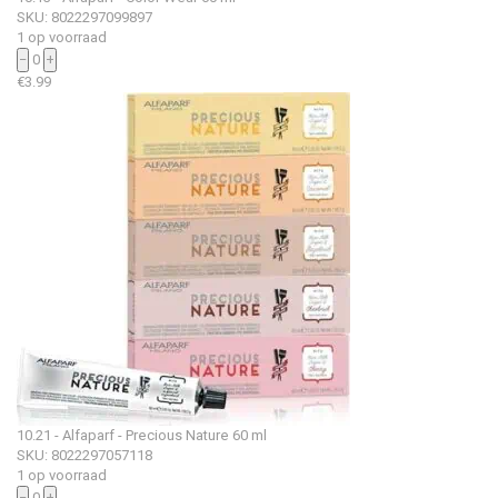
SKU: 8022297099897
1 op voorraad
−
0
+
€
3.99
10.21 - Alfaparf - Precious Nature 60 ml
SKU: 8022297057118
1 op voorraad
−
0
+