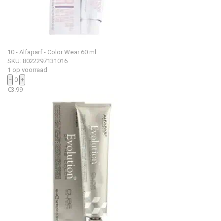
10 - Alfaparf - Color Wear 60 ml
SKU: 8022297131016
1 op voorraad
−
0
+
€
3.99