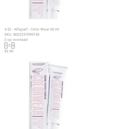
4.52 - Alfaparf - Color Wear 60 ml
SKU: 8022297099743
2 op voorraad
−
0
+
€
3.99