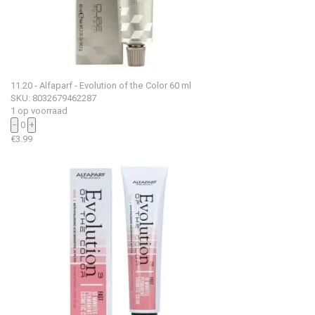
11.20 - Alfaparf - Evolution of the Color 60 ml
SKU: 8032679462287
1 op voorraad
−
0
+
€
3.99