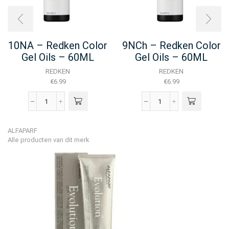
10NA – Redken Color
9NCh – Redken Color
Gel Oils – 60ML
Gel Oils – 60ML
REDKEN
REDKEN
€
6.99
€
6.99
10NA
9NCh
-
-
Redken
Redken
ALFAPARF
Color
Color
Alle producten van dit merk
Gel
Gel
Oils
Oils
-
-
60ML
60ML
aantal
aantal