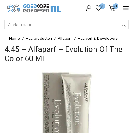
0
0
SEARCH
INPUT
Home
Haarproducten
Alfaparf
Haarverf & Developers
/
/
/
4.45 – Alfaparf – Evolution Of The
Color 60 Ml