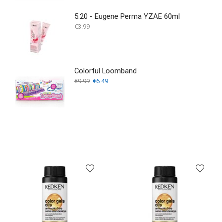
5.20 - Eugene Perma YZAE 60ml
€
3.99
Colorful Loomband
Oorspronkelijke
Huidige
€
9.99
€
6.49
prijs
prijs
was:
is:
€9.99.
€6.49.