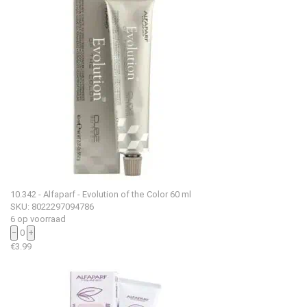
10.342 - Alfaparf - Evolution of the Color 60 ml
SKU: 8022297094786
6 op voorraad
−
0
+
€
3.99