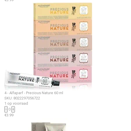
4 - Alfaparf - Precious Nature 60 ml
SKU: 8022297056722
1 op voorraad
−
0
+
€
3.99