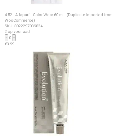
4.52 - Alfaparf - Color Wear 60 ml - (Duplicate Imported from
WooCommerce)
SKU: 8022297039824
2 op voorraad
−
0
+
€
3.99