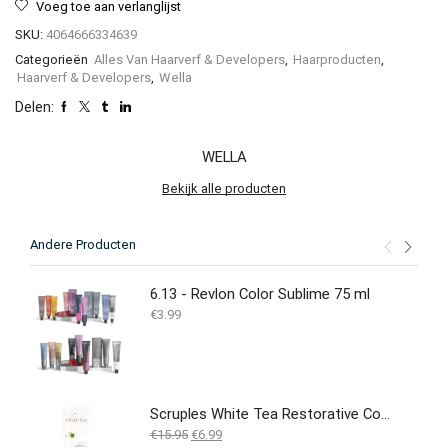
Voeg toe aan verlanglijst
SKU:
4064666334639
Categorieën
Alles Van Haarverf & Developers
,
Haarproducten
,
Haarverf & Developers
,
Wella
Delen:
WELLA
Bekijk alle producten
Andere Producten
6.13 - Revlon Color Sublime 75 ml
€
3.99
Scruples White Tea Restorative Conditioner 5 FL Oz 150 Ml
Oorspronkelijke
Huidige
€
15.95
€
6.99