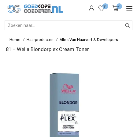
0
0
SEARCH
INPUT
Home
Haarproducten
Alles Van Haarverf & Developers
/
/
.81 – Wella Blondorplex Cream Toner