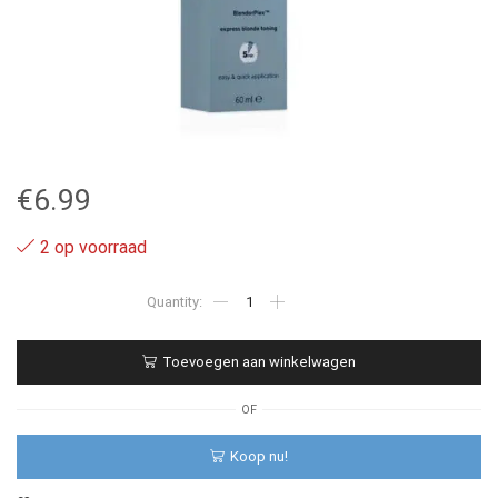
€
6.99
2 op voorraad
.81
-
Wella
Blondorplex
Toevoegen aan winkelwagen
Cream
Toner
aantal
OF
Koop nu!