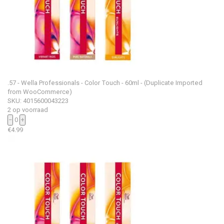
.57 - Wella Professionals - Color Touch - 60ml - (Duplicate Imported
from WooCommerce)
SKU: 4015600043223
2 op voorraad
−
0
+
€
4.99