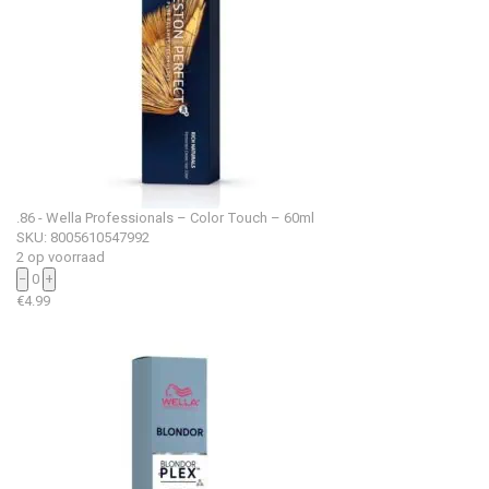
.86 - Wella Professionals – Color Touch – 60ml
SKU: 8005610547992
2 op voorraad
−
0
+
€
4.99