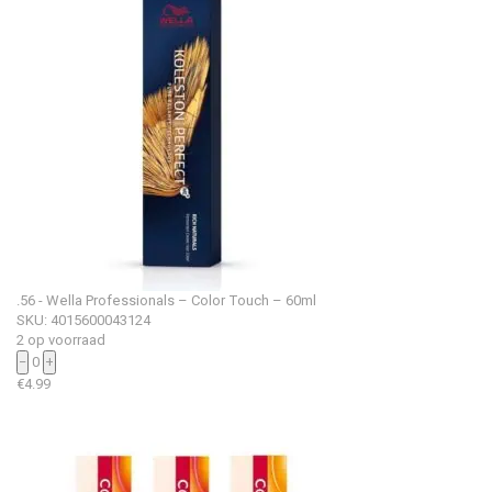
.56 - Wella Professionals – Color Touch – 60ml
SKU: 4015600043124
2 op voorraad
−
0
+
€
4.99