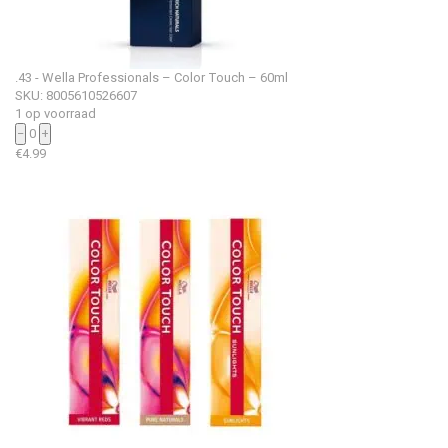
.43 - Wella Professionals – Color Touch – 60ml
SKU: 8005610526607
1 op voorraad
−
0
+
€
4.99