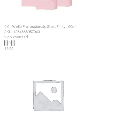
0.0 - Wella Professionals ShineFinity - 60ml
SKU: 4064666057040
2 op voorraad
−
0
+
€
6.99