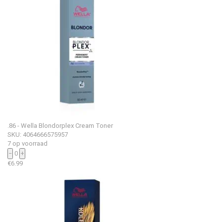
.86 - Wella Blondorplex Cream Toner
SKU: 4064666575957
7 op voorraad
−
0
+
€
6.99