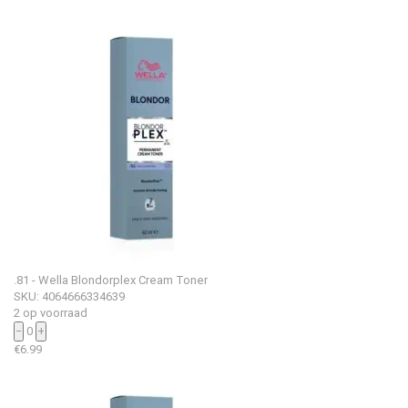
.81 - Wella Blondorplex Cream Toner
SKU: 4064666334639
2 op voorraad
−
0
+
€
6.99