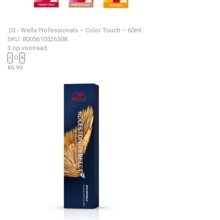
.03 - Wella Professionals – Color Touch – 60ml
SKU: 8005610526508
3 op voorraad
−
0
+
€
6.99