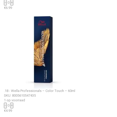
−
0
+
€
6.99
.18 - Wella Professionals – Color Touch – 60ml
SKU: 8005610547435
1 op voorraad
−
0
+
€
4.99