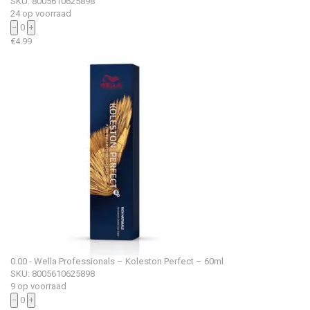
SKU: 8005610625898
24 op voorraad
−
0
+
€
4.99
0.00 - Wella Professionals – Koleston Perfect – 60ml
SKU: 8005610625898
9 op voorraad
−
0
+