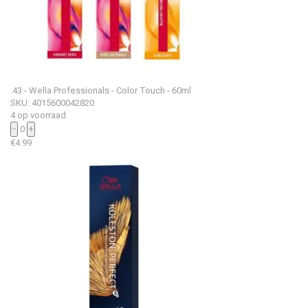
.43 - Wella Professionals - Color Touch - 60ml
SKU: 4015600042820
4 op voorraad
−
0
+
€
4.99