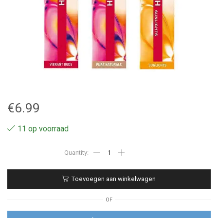
€
6.99
11 op voorraad
7.86
-
Wella
Professionals
Toevoegen aan winkelwagen
Color
Touch
-
OF
60ml
aantal