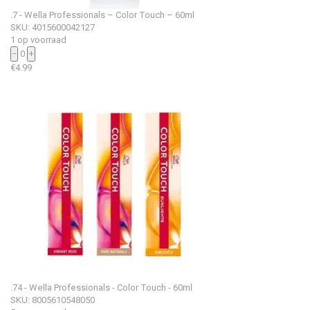
.7 - Wella Professionals – Color Touch – 60ml
SKU: 4015600042127
1 op voorraad
−
0
+
€
4.99
.74 - Wella Professionals - Color Touch - 60ml
SKU: 8005610548050