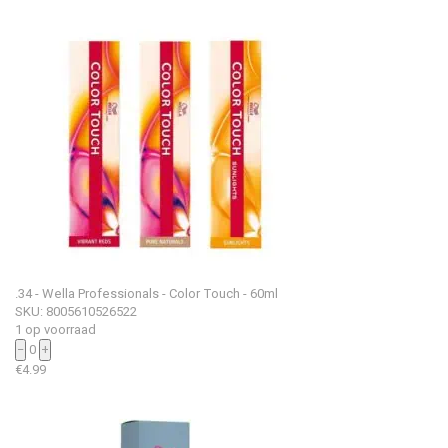
.34 - Wella Professionals - Color Touch - 60ml
SKU: 8005610526522
1 op voorraad
−
0
+
€
4.99