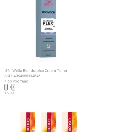
.36 - Wella Blondorplex Cream Toner
SKU: 4064666334646
4 op voorraad
−
0
+
€
6.99