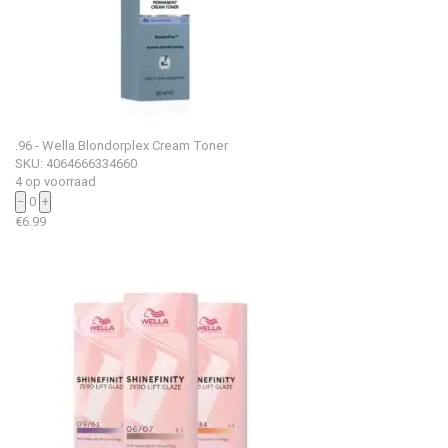
.96 - Wella Blondorplex Cream Toner
SKU: 4064666334660
4 op voorraad
−
0
+
€
6.99