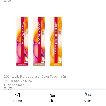
€
6.99
0.06 - Wella Professionals - Color Touch - 60ml
SKU: 8005610547497
11 op voorraad
−
0
+
€
4.99
Home
Shop
Meer...