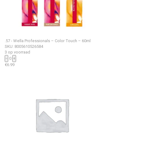
.57 - Wella Professionals – Color Touch – 60ml
SKU: 8005610526584
3 op voorraad
−
0
+
€
6.99