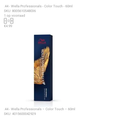
.44 - Wella Professionals - Color Touch - 60ml
SKU: 8005610548036
1 op voorraad
−
0
+
€
4.99
.44 - Wella Professionals – Color Touch – 60ml
SKU: 4015600042929