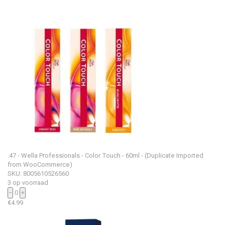
.47 - Wella Professionals - Color Touch - 60ml - (Duplicate Imported
from WooCommerce)
SKU: 8005610526560
3 op voorraad
−
0
+
€
4.99