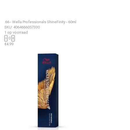
.66 - Wella Professionals ShineFinity - 60ml
SKU: 4064666057330
1 op voorraad
−
0
+
€
4.99