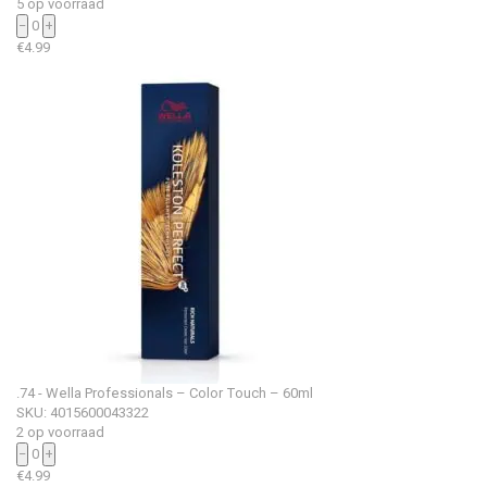
5 op voorraad
−
0
+
€
4.99
.74 - Wella Professionals – Color Touch – 60ml
SKU: 4015600043322
2 op voorraad
−
0
+
€
4.99