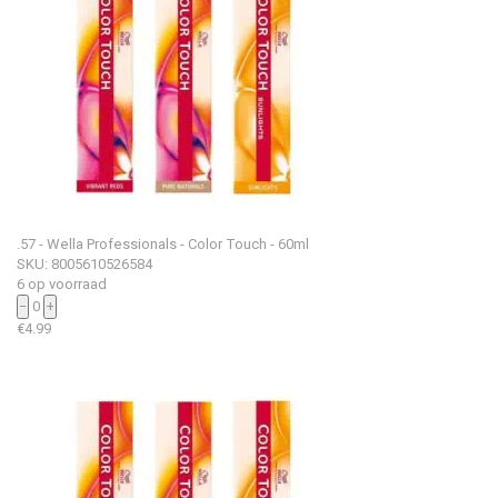
.57 - Wella Professionals - Color Touch - 60ml
SKU: 8005610526584
6 op voorraad
−
0
+
€
4.99