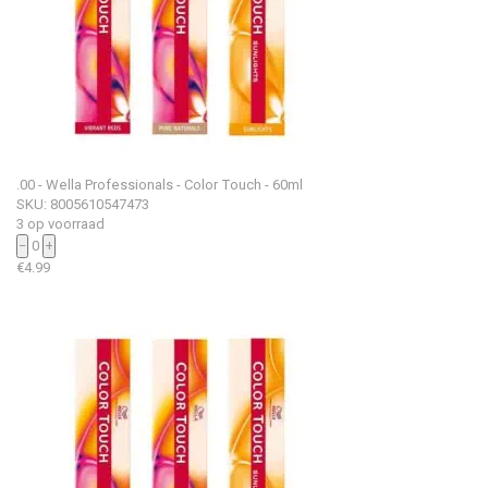
.00 - Wella Professionals - Color Touch - 60ml
SKU: 8005610547473
3 op voorraad
−
0
+
€
4.99