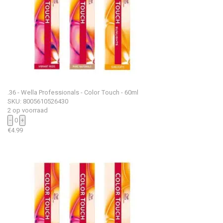
.36 - Wella Professionals - Color Touch - 60ml
SKU: 8005610526430
2 op voorraad
−
0
+
€
4.99