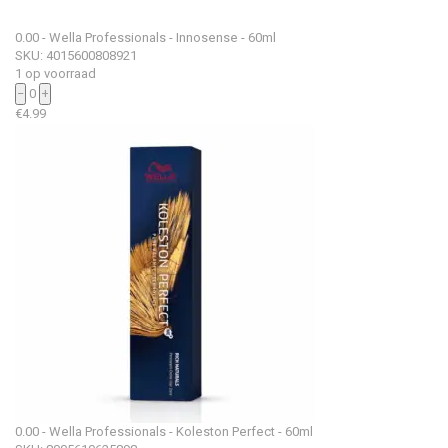
0.00 - Wella Professionals - Innosense - 60ml
SKU: 4015600808921
1 op voorraad
−
0
+
€
4.99
0.00 - Wella Professionals - Koleston Perfect - 60ml