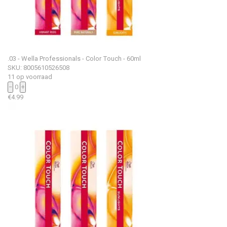
.03 - Wella Professionals - Color Touch - 60ml
SKU: 8005610526508
11 op voorraad
−
0
+
€
4.99