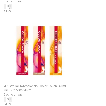
5 op voorraad
−
0
+
€
4.99
.47 - Wella Professionals - Color Touch - 60ml
SKU: 4015600043025
5 op voorraad
−
0
+
€
4.99