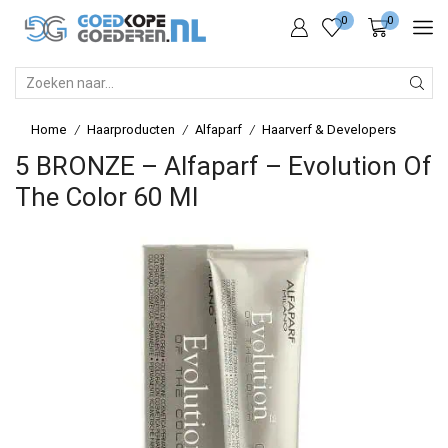
0
0
SEARCH
INPUT
Home
Haarproducten
Alfaparf
Haarverf & Developers
/
/
/
5 BRONZE – Alfaparf – Evolution Of
The Color 60 Ml