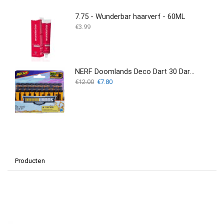
7.75 - Wunderbar haarverf - 60ML
€
3.99
NERF Doomlands Deco Dart 30 Darts - Refill
Oorspronkelijke
Huidige
€
12.00
€
7.80
prijs
prijs
was:
is:
€12.00.
€7.80.
Producten