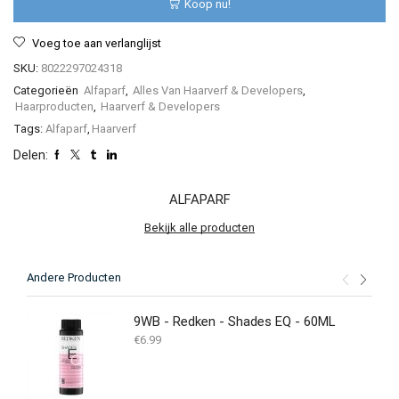
Koop nu!
60
ml
Voeg toe aan verlanglijst
aantal
SKU:
8022297024318
Categorieën
Alfaparf
,
Alles Van Haarverf & Developers
,
Haarproducten
,
Haarverf & Developers
Tags:
Alfaparf
,
Haarverf
Delen:
ALFAPARF
Bekijk alle producten
Andere Producten
9WB - Redken - Shades EQ - 60ML
€
6.99