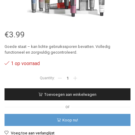
€
3.99
Goede staat – kan lichte gebruikssporen bevatten. Volledig
functioneel en zorgvuldig gecontroleerd.
1 op voorraad
5.34
-
Revlon
Revlonissimo
Toevoegen aan winkelwagen
Colorsmetique
60
ml
OF
aantal
Koop nu!
Voeg toe aan verlanglijst