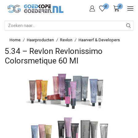
0
0
SEARCH
INPUT
Home
Haarproducten
Revlon
Haarverf & Developers
/
/
/
5.34 – Revlon Revlonissimo
Colorsmetique 60 Ml