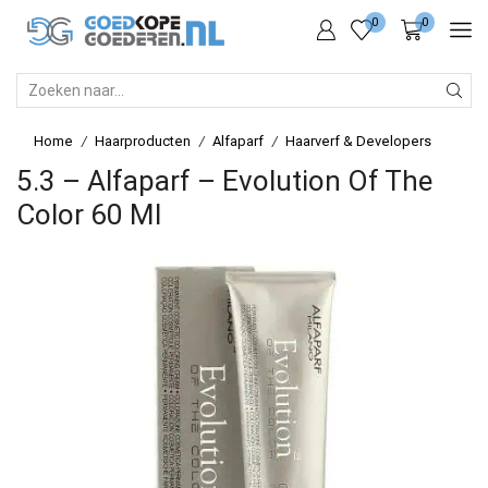
0
0
SEARCH
INPUT
Home
Haarproducten
Alfaparf
Haarverf & Developers
/
/
/
5.3 – Alfaparf – Evolution Of The
Color 60 Ml