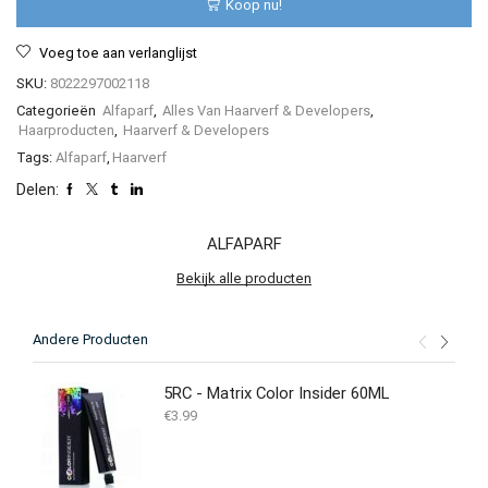
Koop nu!
ml
aantal
Voeg toe aan verlanglijst
SKU:
8022297002118
Categorieën
Alfaparf
,
Alles Van Haarverf & Developers
,
Haarproducten
,
Haarverf & Developers
Tags:
Alfaparf
,
Haarverf
Delen:
ALFAPARF
Bekijk alle producten
Andere Producten
5RC - Matrix Color Insider 60ML
€
3.99