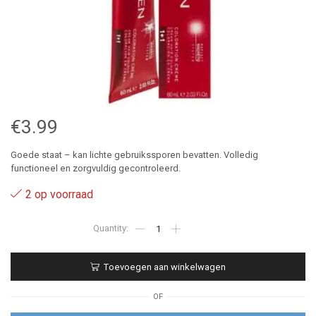
€
3.99
Goede staat – kan lichte gebruikssporen bevatten. Volledig
functioneel en zorgvuldig gecontroleerd.
2 op voorraad
5.12
-
Eugene
Perma
Toevoegen aan winkelwagen
Carmen
Ultime
Permanente
OF
Kleuring