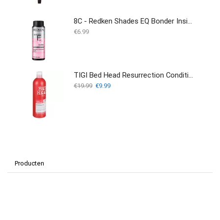
8C - Redken Shades EQ Bonder Inside - 60ML
€
6.99
TIGI Bed Head Resurrection Conditioner 750ml
Oorspronkelijke
Huidige
€
19.99
€
9.99
prijs
prijs
was:
is:
€19.99.
€9.99.
Producten