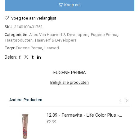
60ml
Koop nu!
-
(Duplicate
Voeg toe aan verlanglijst
Imported
from
SKU:
3140100401752
WooCommerce)
Categorieën
Alles Van Haarverf & Developers
,
Eugene Perma
,
aantal
Haarproducten
,
Haarverf & Developers
Tags:
Eugene Perma
,
Haarverf
Delen:
EUGENE PERMA
Bekijk alle producten
Andere Producten
12.89 - Farmavita - Life Color Plus - 100ML
€
2.99