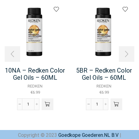
10NA – Redken Color
5BR – Redken Color
Gel Oils – 60ML
Gel Oils – 60ML
REDKEN
REDKEN
€
6.99
€
6.99
10NA
5BR
-
-
Redken
Redken
Color
Color
Gel
Gel
Copyright © 2023
Goedkope Goederen.NL B.V
|
Oils
Oils