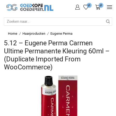
0
0
SEARCH
INPUT
Home
Haarproducten
Eugene Perma
/
/
5.12 – Eugene Perma Carmen
Ultime Permanente Kleuring 60ml –
(Duplicate Imported From
WooCommerce)