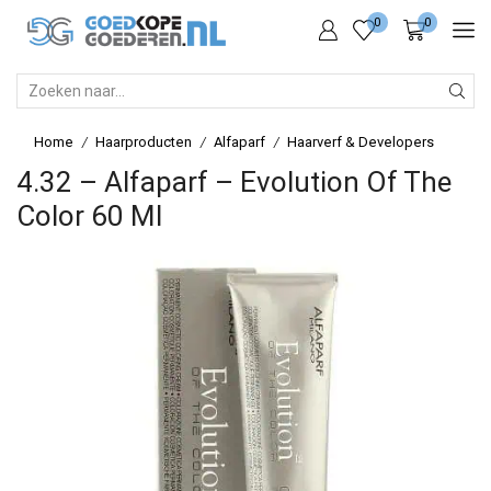
0
0
SEARCH
INPUT
Home
Haarproducten
Alfaparf
Haarverf & Developers
/
/
/
4.32 – Alfaparf – Evolution Of The
Color 60 Ml