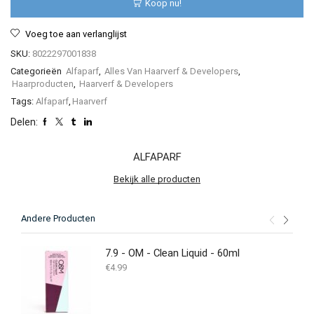
Koop nu!
ml
aantal
Voeg toe aan verlanglijst
SKU:
8022297001838
Categorieën
Alfaparf
,
Alles Van Haarverf & Developers
,
Haarproducten
,
Haarverf & Developers
Tags:
Alfaparf
,
Haarverf
Delen:
ALFAPARF
Bekijk alle producten
Andere Producten
7.9 - OM - Clean Liquid - 60ml
€
4.99