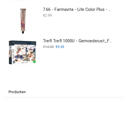
7.66 - Farmavita - Life Color Plus - 100ML
€
2.99
Trefl Trefl 1000U - Gemoedsrust_FSC Mix 70%
Oorspronkelijke
Huidige
€
14.50
€
9.43
prijs
prijs
was:
is:
€14.50.
€9.43.
Producten