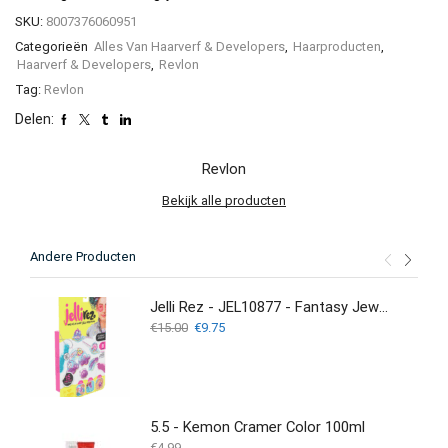
SKU:
8007376060951
Categorieën
Alles Van Haarverf & Developers
,
Haarproducten
,
Haarverf & Developers
,
Revlon
Tag:
Revlon
Delen:
Revlon
Bekijk alle producten
Andere Producten
Jelli Rez - JEL10877 - Fantasy Jewelry - Creatieve set voor het maken van sieraden
Oorspronkelijke
Huidige
€
15.00
€
9.75
prijs
prijs
was:
is:
€15.00.
€9.75.
5.5 - Kemon Cramer Color 100ml
€
4.99