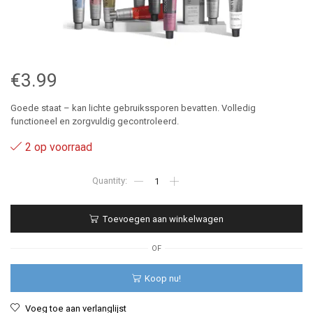
€
3.99
Goede staat – kan lichte gebruikssporen bevatten. Volledig
functioneel en zorgvuldig gecontroleerd.
2 op voorraad
.342
-
Revlon
Revlonissimo
Toevoegen aan winkelwagen
Color
Excel
Gloss
OF
70
ml
Koop nu!
aantal
Voeg toe aan verlanglijst