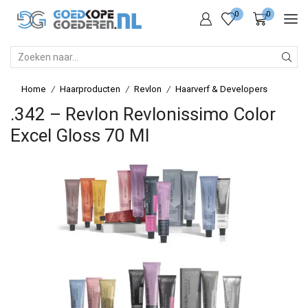
0
0
SEARCH
INPUT
Home
Haarproducten
Revlon
Haarverf & Developers
/
/
/
.342 – Revlon Revlonissimo Color
Excel Gloss 70 Ml