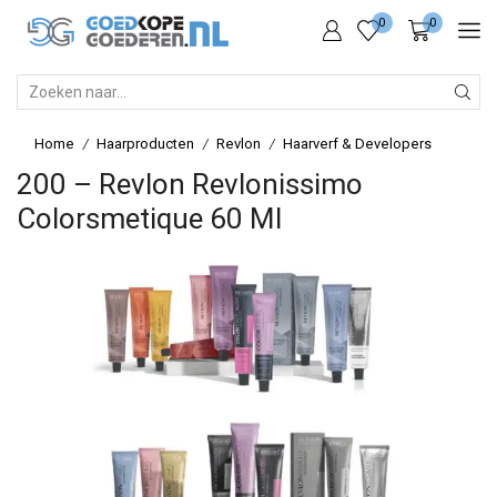
0
0
SEARCH
INPUT
Home
Haarproducten
Revlon
Haarverf & Developers
/
/
/
200 – Revlon Revlonissimo
Colorsmetique 60 Ml