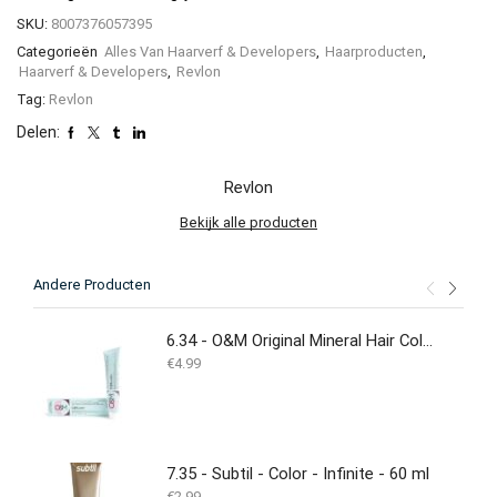
SKU:
8007376057395
Categorieën
Alles Van Haarverf & Developers
,
Haarproducten
,
Haarverf & Developers
,
Revlon
Tag:
Revlon
Delen:
Revlon
Bekijk alle producten
Andere Producten
6.34 - O&M Original Mineral Hair Colouring Cream - 100ML
€
4.99
7.35 - Subtil - Color - Infinite - 60 ml
€
2.99