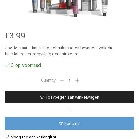
€
3.99
Goede staat – kan lichte gebruikssporen bevatten. Volledig
functioneel en zorgvuldig gecontroleerd.
3 op voorraad
200
-
Revlon
Revlonissimo
Toevoegen aan winkelwagen
Colorsmetique
60
ml
OF
aantal
Koop nu!
Voeg toe aan verlanglijst