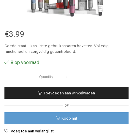
€
3.99
Goede staat – kan lichte gebruikssporen bevatten. Volledig
functioneel en zorgvuldig gecontroleerd.
8 op voorraad
1213
-
Revlon
Revlonissimo
Toevoegen aan winkelwagen
Colorsmetique
60
ml
OF
aantal
Koop nu!
Voeg toe aan verlanglijst