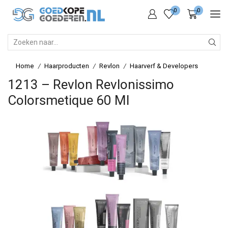
0
0
SEARCH
INPUT
Home
Haarproducten
Revlon
Haarverf & Developers
/
/
/
1213 – Revlon Revlonissimo
Colorsmetique 60 Ml