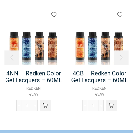
4NN – Redken Color
4CB – Redken Color
Gel Lacquers – 60ML
Gel Lacquers – 60ML
REDKEN
REDKEN
€
5.99
€
5.99
4NN
4CB
-
-
Redken
Redken
Color
Color
Gel
Gel