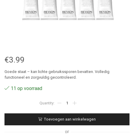
€
3.99
Goede staat – kan lichte gebruikssporen bevatten. Volledig
functioneel en zorgvuldig gecontroleerd.
11 op voorraad
1003
–
Revlon
Nutri
Toevoegen aan winkelwagen
Color
100
ml
OF