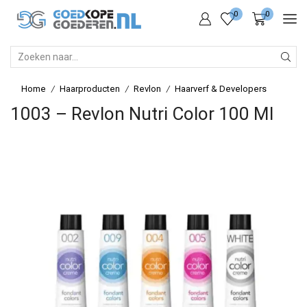
0
0
SEARCH
INPUT
Home
Haarproducten
Revlon
Haarverf & Developers
/
/
/
1003 – Revlon Nutri Color 100 Ml