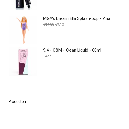
MGA's Dream Ella Splash-pop - Aria
Oorspronkelijke
Huidige
€
14.00
€
9.10
prijs
prijs
was:
is:
€14.00.
€9.10.
9.4 - O&M - Clean Liquid - 60ml
€
4.99
Producten