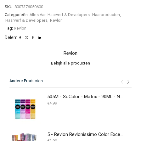
SKU:
8007376050600
Categorieën
Alles Van Haarverf & Developers
,
Haarproducten
,
Haarverf & Developers
,
Revlon
Tag:
Revlon
Delen:
Revlon
Bekijk alle producten
Andere Producten
505M - SoColor - Matrix - 90ML - NEW
€
4.99
5 - Revlon Revlonissimo Color Excel 70 ml
€
3.99