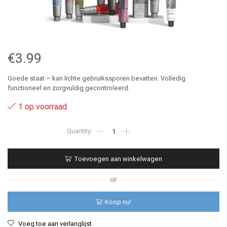
€
3.99
Goede staat – kan lichte gebruikssporen bevatten. Volledig
functioneel en zorgvuldig gecontroleerd.
1 op voorraad
052
-
Revlon
Revlonissimo
Toevoegen aan winkelwagen
Color
Excel
Gloss
OF
70
ml
Koop nu!
aantal
Voeg toe aan verlanglijst