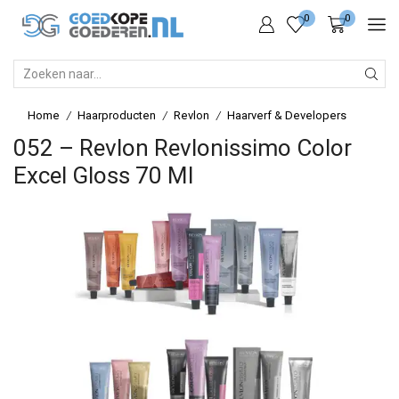
0
0
SEARCH
INPUT
Home
Haarproducten
Revlon
Haarverf & Developers
/
/
/
052 – Revlon Revlonissimo Color
Excel Gloss 70 Ml