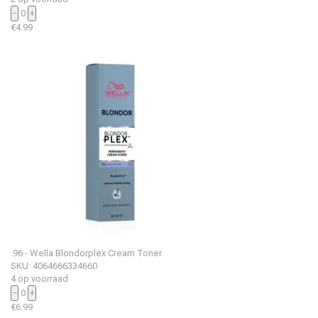
−
0
+
€
4.99
.96 - Wella Blondorplex Cream Toner
SKU: 4064666334660
4 op voorraad
−
0
+
€
6.99