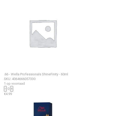
.66 - Wella Professionals ShineFinity - 60ml
SKU: 4064666057330
1 op voorraad
−
0
+
€
4.99