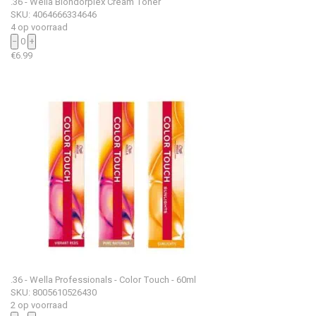
.36 - Wella Blondorplex Cream Toner
SKU: 4064666334646
4 op voorraad
−
0
+
€
6.99
.36 - Wella Professionals - Color Touch - 60ml
SKU: 8005610526430
2 op voorraad