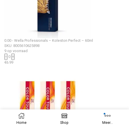
0.00 - Wella Professionals – Koleston Perfect – 60ml
SKU: 8005610625898
9 op voorraad
−
0
+
€
6.99
Home
Shop
Meer...