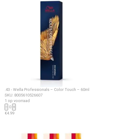
.43 - Wella Professionals – Color Touch – 60ml
SKU: 8005610526607
1 op voorraad
−
0
+
€
4.99