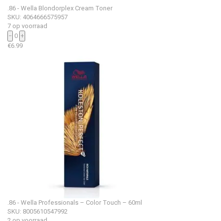
.86 - Wella Blondorplex Cream Toner
SKU: 4064666575957
7 op voorraad
−
0
+
€
6.99
.86 - Wella Professionals – Color Touch – 60ml
SKU: 8005610547992
2 op voorraad