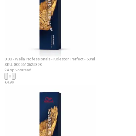
0.00 - Wella Professionals - Koleston Perfect - 60ml
SKU: 8005610625898
24 op voorraad
−
0
+
€
4.99