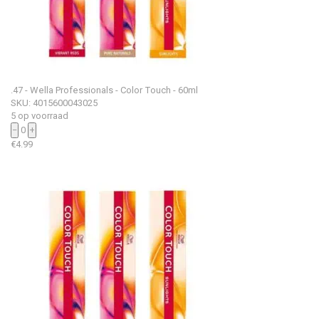
.47 - Wella Professionals - Color Touch - 60ml
SKU: 4015600043025
5 op voorraad
−
0
+
€
4.99