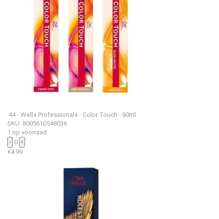
.44 - Wella Professionals - Color Touch - 60ml
SKU: 8005610548036
1 op voorraad
−
0
+
€
4.99