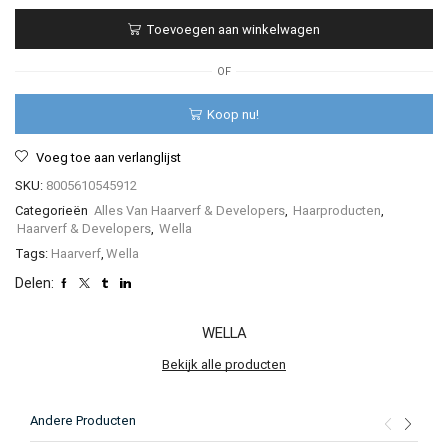
Professionals
Toevoegen aan winkelwagen
-
Color
Touch
OF
-
60ml
Koop nu!
aantal
Voeg toe aan verlanglijst
SKU:
8005610545912
Categorieën
Alles Van Haarverf & Developers
,
Haarproducten
,
Haarverf & Developers
,
Wella
Tags:
Haarverf
,
Wella
Delen:
WELLA
Bekijk alle producten
Andere Producten