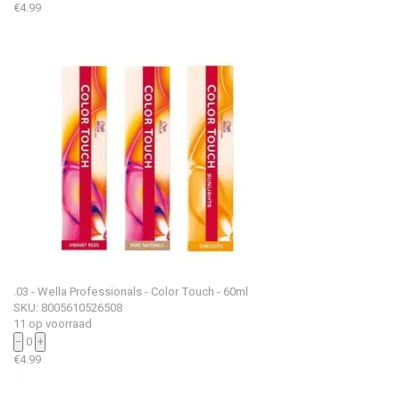
€
4.99
.03 - Wella Professionals - Color Touch - 60ml
SKU: 8005610526508
11 op voorraad
−
0
+
€
4.99