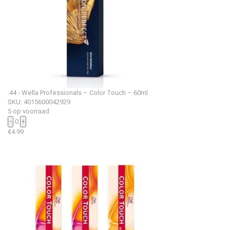
.44 - Wella Professionals – Color Touch – 60ml
SKU: 4015600042929
5 op voorraad
−
0
+
€
4.99