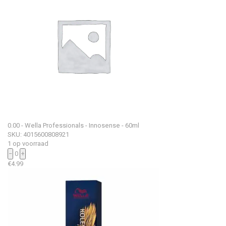
0.00 - Wella Professionals - Innosense - 60ml
SKU: 4015600808921
1 op voorraad
−
0
+
€
4.99