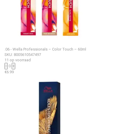
.06 - Wella Professionals – Color Touch – 60ml
SKU: 8005610547497
11 op voorraad
−
0
+
€
6.99