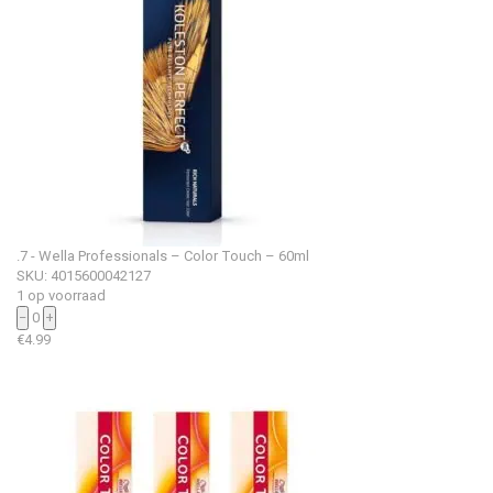
.7 - Wella Professionals – Color Touch – 60ml
SKU: 4015600042127
1 op voorraad
−
0
+
€
4.99