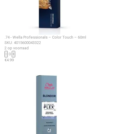
.74 - Wella Professionals – Color Touch – 60ml
SKU: 4015600043322
2 op voorraad
−
0
+
€
4.99