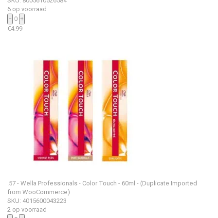
SKU: 8005610526584
6 op voorraad
−
0
+
€
4.99
.57 - Wella Professionals - Color Touch - 60ml - (Duplicate Imported
from WooCommerce)
SKU: 4015600043223
2 op voorraad