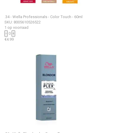
.34 - Wella Professionals - Color Touch - 60ml
SKU: 8005610526522
1 op voorraad
−
0
+
€
4.99