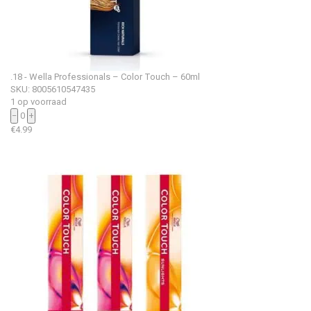
.18 - Wella Professionals – Color Touch – 60ml
SKU: 8005610547435
1 op voorraad
−
0
+
€
4.99