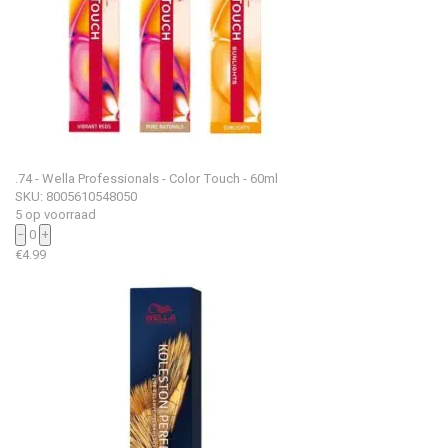
.74 - Wella Professionals - Color Touch - 60ml
SKU: 8005610548050
5 op voorraad
−
0
+
€
4.99