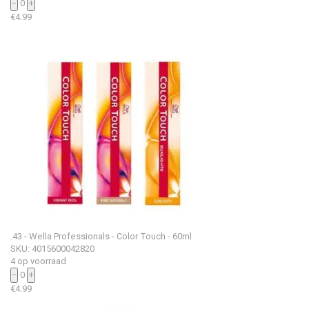
−
0
+
€
4.99
.43 - Wella Professionals - Color Touch - 60ml
SKU: 4015600042820
4 op voorraad
−
0
+
€
4.99