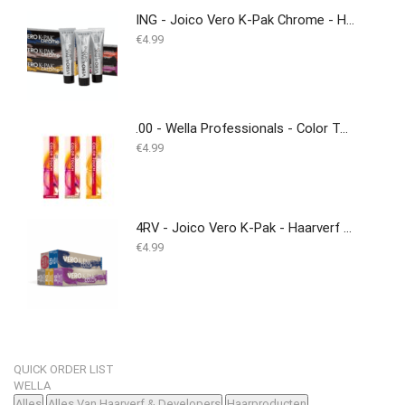
ING - Joico Vero K-Pak Chrome - Haarverf
€
4.99
.00 - Wella Professionals - Color Touch - 60ml
€
4.99
4RV - Joico Vero K-Pak - Haarverf - (Duplicate Imported from WooCommerce)
€
4.99
QUICK ORDER LIST
WELLA
Alles
Alles Van Haarverf & Developers
Haarproducten