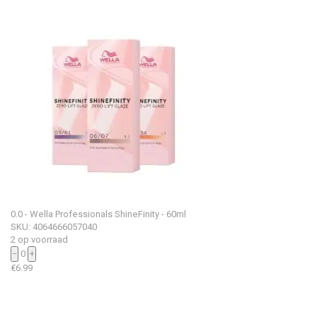
0.0 - Wella Professionals ShineFinity - 60ml
SKU: 4064666057040
2 op voorraad
−
0
+
€
6.99