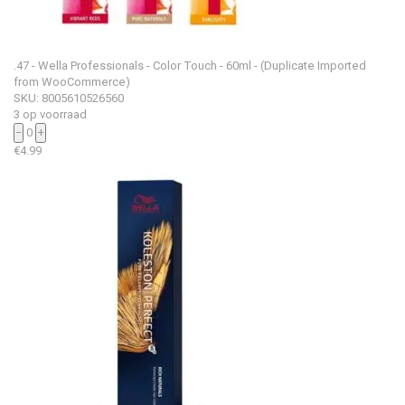
.47 - Wella Professionals - Color Touch - 60ml - (Duplicate Imported
from WooCommerce)
SKU: 8005610526560
3 op voorraad
−
0
+
€
4.99