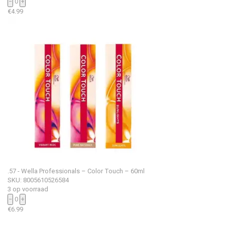
−
0
+
€
4.99
.57 - Wella Professionals – Color Touch – 60ml
SKU: 8005610526584
3 op voorraad
−
0
+
€
6.99