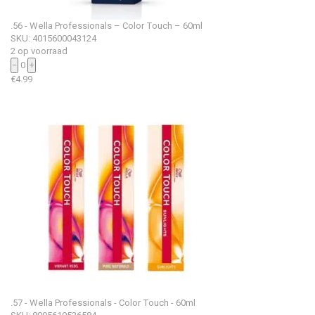
.56 - Wella Professionals – Color Touch – 60ml
SKU: 4015600043124
2 op voorraad
−
0
+
€
4.99
.57 - Wella Professionals - Color Touch - 60ml