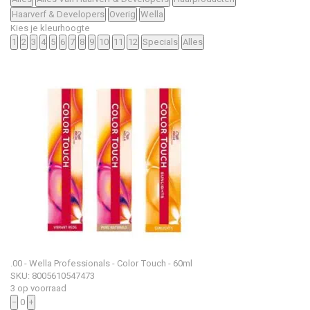
Haarverf & Developers
Overig
Wella
Kies je kleurhoogte
1
2
3
4
5
6
7
8
9
10
11
12
Specials
Alles
.00 - Wella Professionals - Color Touch - 60ml
SKU: 8005610547473
3 op voorraad
−
0
+