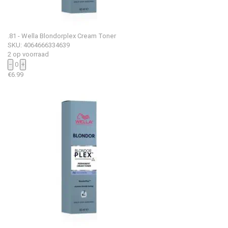
.81 - Wella Blondorplex Cream Toner
SKU: 4064666334639
2 op voorraad
−
0
+
€
6.99