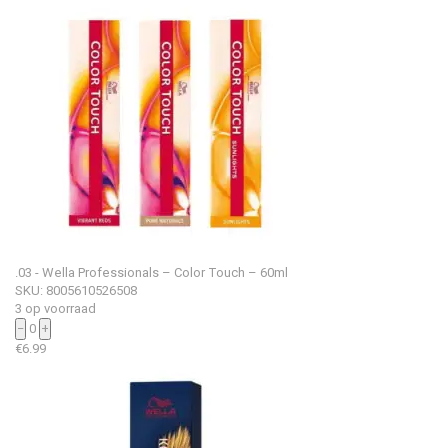
.03 - Wella Professionals – Color Touch – 60ml
SKU: 8005610526508
3 op voorraad
−
0
+
€
6.99